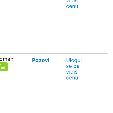
vidiš
cenu
odmah
Pozovi
Uloguj
se da
vidiš
cenu