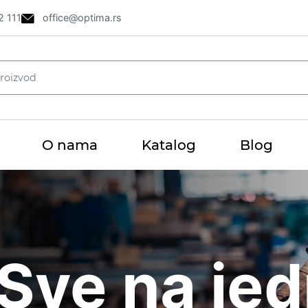
2 111
office@optima.rs
O nama
Katalog
Blog
i
Sve na je