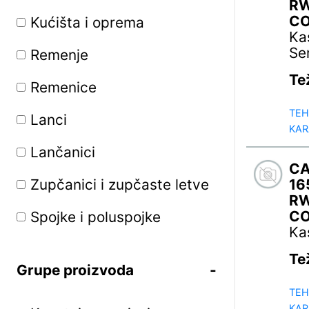
R
C
Kućišta i oprema
Ka
Se
Remenje
Te
Remenice
TEH
Lanci
KAR
Lančanici
C
Zupčanici i zupčaste letve
16
R
C
Spojke i poluspojke
Ka
Transportne trake
Te
Grupe proizvoda
Industrijski filteri
TEH
KAR