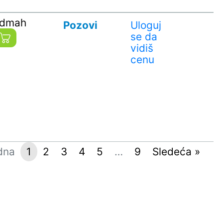
odmah
Pozovi
Uloguj
se da
vidiš
cenu
dna
1
2
3
4
5
…
9
Sledeća »