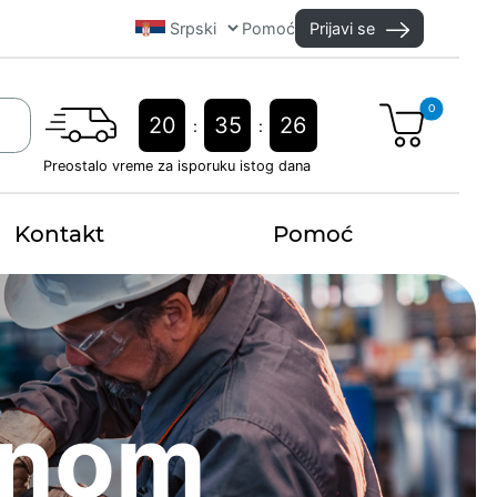
Pomoć
Prijavi se
0
20
35
25
:
:
Preostalo vreme za isporuku istog dana
Kontakt
Pomoć
dnom