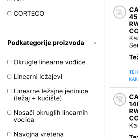
C
CORTECO
45
R
C
Ka
Podkategorije proizvoda
Se
Te
Okrugle linearne vođice
TEH
Linearni ležajevi
KAR
Linearne ležajne jedinice
C
(ležaj + kućište)
14
R
Nosači okruglih linearnih
C
vođica
Ka
Navojna vretena
Te