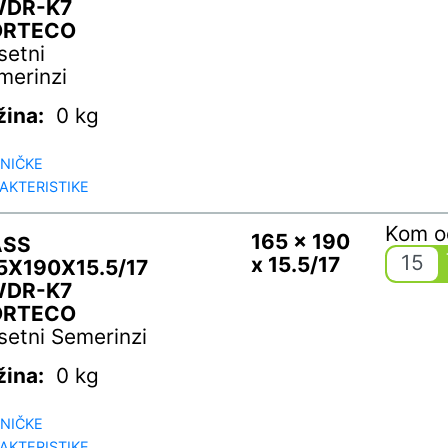
WDR-K7
ORTECO
setni
merinzi
žina:
0 kg
NIČKE
AKTERISTIKE
Kom 
165 x 190
ASS
15
x 15.5/17
5X190X15.5/17
WDR-K7
ORTECO
setni Semerinzi
žina:
0 kg
NIČKE
AKTERISTIKE