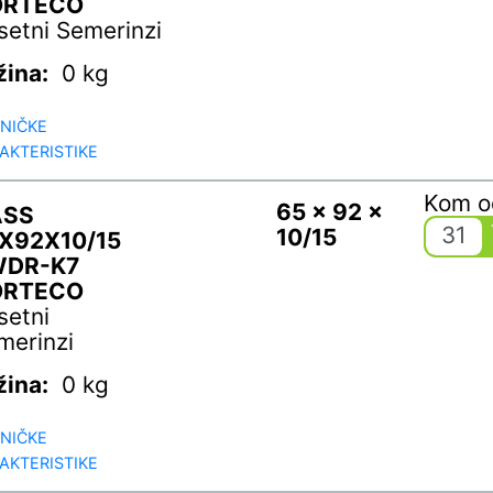
ORTECO
setni Semerinzi
žina:
0 kg
NIČKE
AKTERISTIKE
Kom 
65 x 92 x
ASS
31
10/15
X92X10/15
WDR-K7
ORTECO
setni
merinzi
žina:
0 kg
NIČKE
AKTERISTIKE