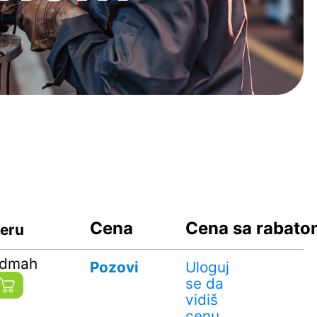
Cena
Cena sa rabat
geru
odmah
Pozovi
Uloguj
se da
vidiš
cenu