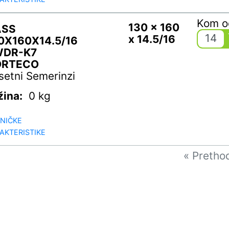
Kom 
130 x 160
ASS
14
x 14.5/16
0X160X14.5/16
WDR-K7
ORTECO
setni Semerinzi
žina:
0 kg
NIČKE
AKTERISTIKE
« Pretho