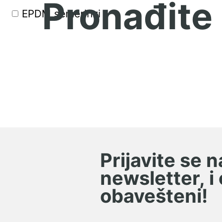
Pronađite
Pogoni i pogonski elementi
EPDM semerinzi
Motori i regulatori pogona
Ventili i ventilska ostrva
Tehnike povezivanja
Hilzne, matice, navrtke,
pločice
Ručni alat
Zaptivni čepovi
Prijavite se 
newsletter, i
Konusne i stezne čaure
(hilzne)
obavešteni!
Industrijska maziva