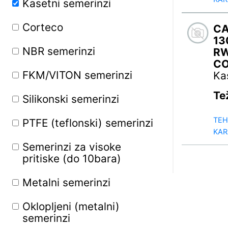
Kasetni semerinzi
Procesni filteri
Corteco
Semerinzi
C
13
NBR semerinzi
O-ring prstenovi
R
C
FKM/VITON semerinzi
V-ring prstenovi
Ka
Te
Silikonski semerinzi
X-ring prstenovi
TEH
PTFE (teflonski) semerinzi
Zaptivke za hidrauliku i
KAR
pneumatiku
Semerinzi za visoke
pritiske (do 10bara)
Preklopnici i obujmice
Metalni semerinzi
Razne stezaljke
Oklopljeni (metalni)
Šarke
semerinzi