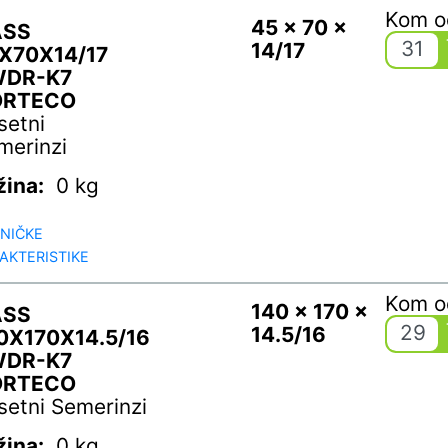
Kom 
45 x 70 x
ASS
31
14/17
X70X14/17
WDR-K7
ORTECO
setni
merinzi
žina:
0 kg
NIČKE
AKTERISTIKE
Kom 
140 x 170 x
ASS
29
14.5/16
0X170X14.5/16
WDR-K7
ORTECO
setni Semerinzi
žina:
0 kg