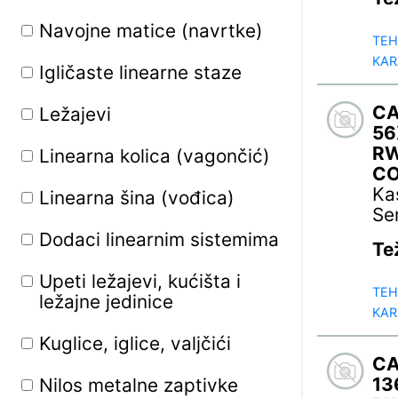
Navojne matice (navrtke)
TEH
KAR
Igličaste linearne staze
C
Ležajevi
56
R
Linearna kolica (vagončić)
C
Ka
Linearna šina (vođica)
Se
Dodaci linearnim sistemima
Te
Upeti ležajevi, kućišta i
TEH
ležajne jedinice
KAR
Kuglice, iglice, valjčići
C
13
Nilos metalne zaptivke