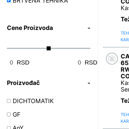
BRTVENA TEHNIKA
C
Ka
Te
Cene Proizvoda
TEH
KAR
C
RSD
RSD
65
R
C
Proizvođač
Ka
Se
Te
DICHTOMATIK
GF
TEH
KAR
AnY