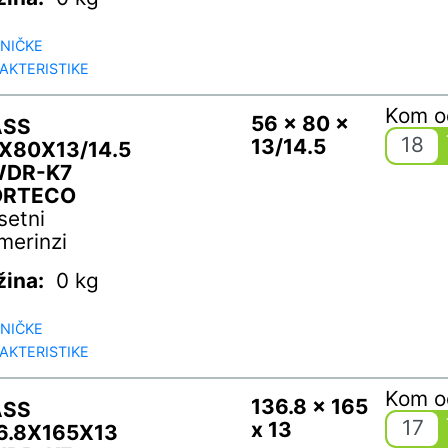
NIČKE
AKTERISTIKE
Kom 
56 x 80 x
ASS
18
13/14.5
X80X13/14.5
WDR-K7
ORTECO
setni
merinzi
žina:
0 kg
NIČKE
AKTERISTIKE
Kom 
136.8 x 165
ASS
17
x 13
6.8X165X13