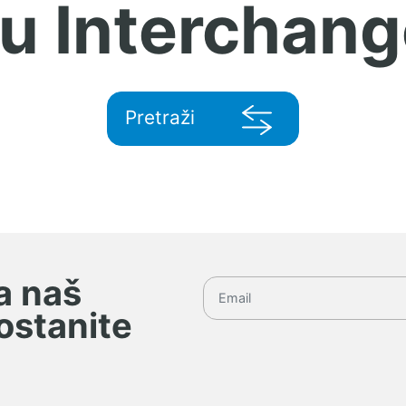
 u Interchang
Pretraži
na naš
 ostanite