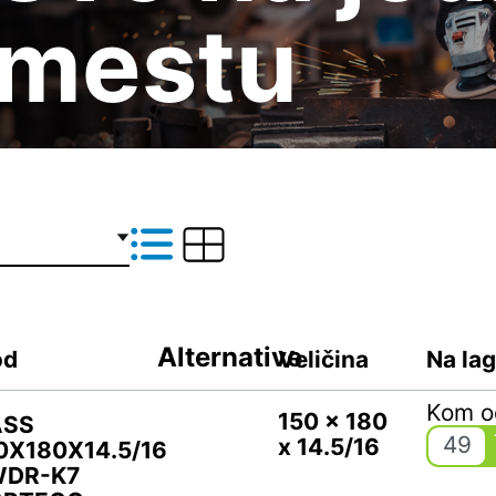
mestu
Alternative
od
Veličina
Na la
Kom 
150 x 180
ASS
49
x 14.5/16
0X180X14.5/16
WDR-K7