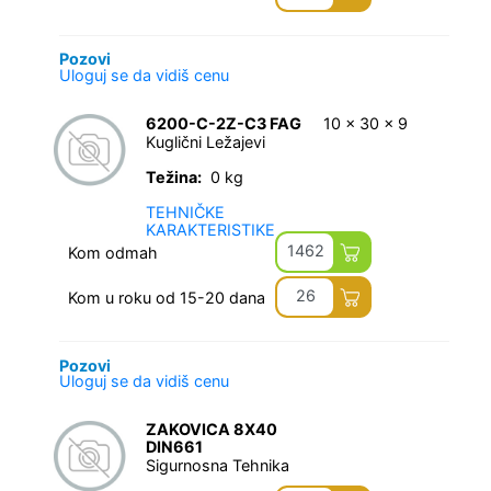
Pozovi
Uloguj se da vidiš cenu
6200-C-2Z-C3 FAG
10 x 30 x 9
Kuglični Ležajevi
Težina:
0 kg
TEHNIČKE
KARAKTERISTIKE
1462
Kom odmah
26
Kom u roku od 15-20 dana
Pozovi
Uloguj se da vidiš cenu
ZAKOVICA 8X40
DIN661
Sigurnosna Tehnika