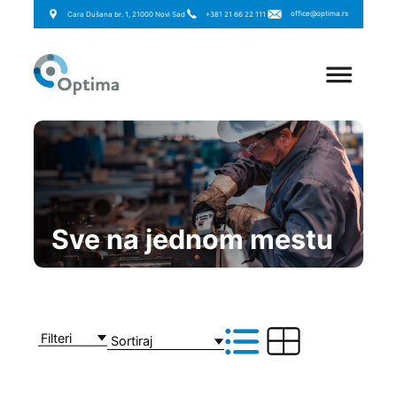
office@optima.rs
Cara Dušana br. 1, 21000 Novi Sad
+381 21 66 22 111
Sve na jednom mestu
Filteri