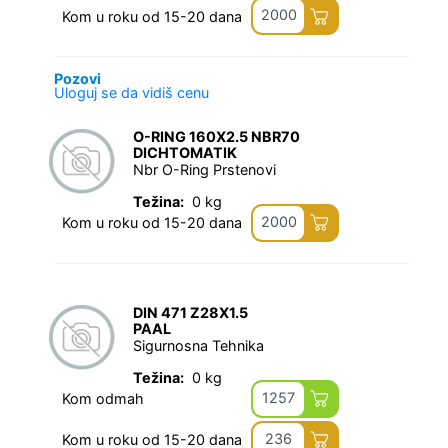
2000
Kom u roku od 15-20 dana
Pozovi
Uloguj se da vidiš cenu
O-RING 160X2.5 NBR70
DICHTOMATIK
Nbr O-Ring Prstenovi
Težina:
0 kg
2000
Kom u roku od 15-20 dana
DIN 471 Z28X1.5
PAAL
Sigurnosna Tehnika
Težina:
0 kg
1257
Kom odmah
236
Kom u roku od 15-20 dana