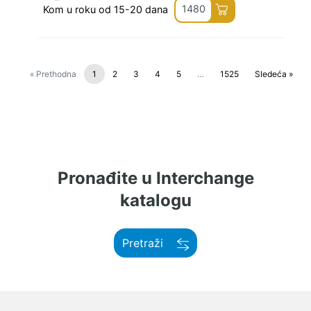
1480
Kom u roku od 15-20 dana
« Prethodna
1
2
3
4
5
…
1525
Sledeća »
Pronađite u Interchange
katalogu
Pretraži