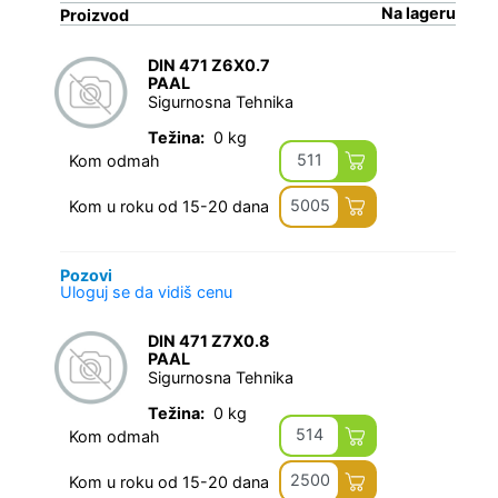
Na lageru
Proizvod
DIN 471 Z6X0.7
PAAL
Sigurnosna Tehnika
Težina:
0 kg
511
Kom odmah
5005
Kom u roku od 15-20 dana
Pozovi
Uloguj se da vidiš cenu
DIN 471 Z7X0.8
PAAL
Sigurnosna Tehnika
Težina:
0 kg
514
Kom odmah
2500
Kom u roku od 15-20 dana