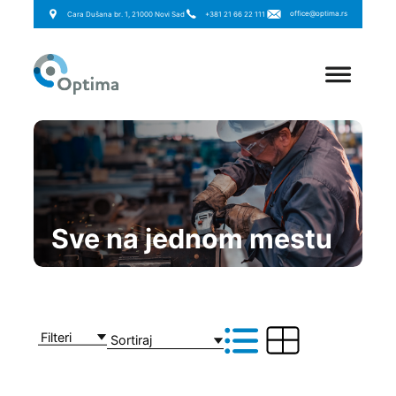
office@optima.rs
Cara Dušana br. 1, 21000 Novi Sad
+381 21 66 22 111
Sve na jednom mestu
Filteri