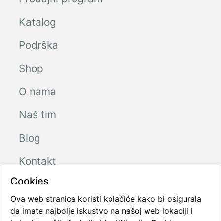
Katalog
Podrška
Shop
O nama
Naš tim
Blog
Kontakt
Cookies
Ova web stranica koristi kolačiće kako bi osigurala
Radno vreme
da imate najbolje iskustvo na našoj web lokaciji i
Ponedeljak - Petak
08:00 - 16:00