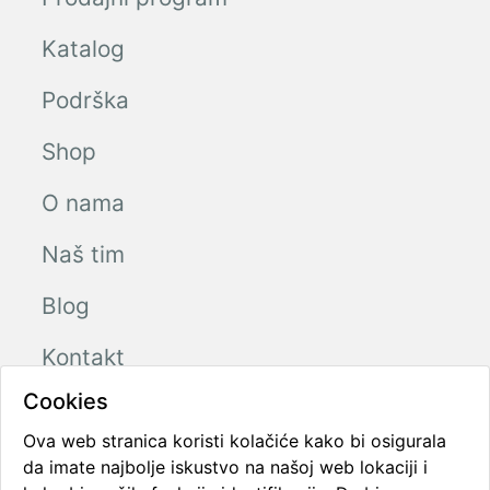
Katalog
Podrška
Shop
O nama
Naš tim
Blog
Kontakt
Cookies
Ova web stranica koristi kolačiće kako bi osigurala
Radno vreme
da imate najbolje iskustvo na našoj web lokaciji i
Ponedeljak - Petak
08:00 - 16:00