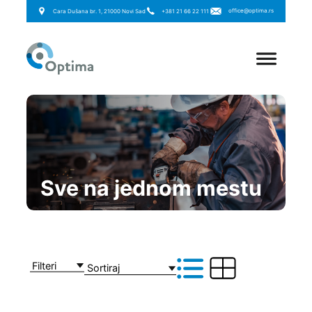
office@optima.rs
Cara Dušana br. 1, 21000 Novi Sad
+381 21 66 22 111
Sve na jednom mestu
Filteri