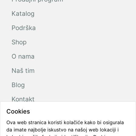
Katalog
Podrška
Shop
O nama
Naš tim
Blog
Kontakt
Cookies
Ova web stranica koristi kolačiće kako bi osigurala
Radno vreme
da imate najbolje iskustvo na našoj web lokaciji i
Ponedeljak - Petak
08:00 - 16:00