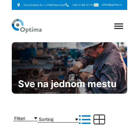
office@optima.rs
Cara Dušana br. 1, 21000 Novi Sad
+381 21 66 22 111
Sve na jednom mestu
Filteri