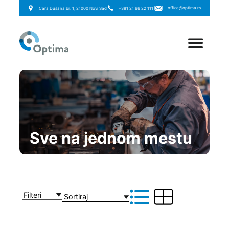
office@optima.rs
Cara Dušana br. 1, 21000 Novi Sad
+381 21 66 22 111
Sve na jednom mestu
Filteri