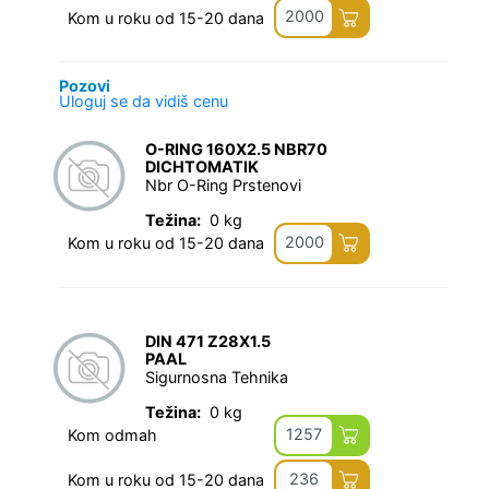
2000
Kom u roku od 15-20 dana
Pozovi
Uloguj se da vidiš cenu
O-RING 160X2.5 NBR70
DICHTOMATIK
Nbr O-Ring Prstenovi
Težina:
0 kg
2000
Kom u roku od 15-20 dana
DIN 471 Z28X1.5
PAAL
Sigurnosna Tehnika
Težina:
0 kg
1257
Kom odmah
236
Kom u roku od 15-20 dana