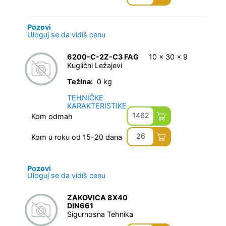
Pozovi
Uloguj se da vidiš cenu
6200-C-2Z-C3 FAG
10 x 30 x 9
Kuglični Ležajevi
Težina:
0 kg
TEHNIČKE
KARAKTERISTIKE
1462
Kom odmah
26
Kom u roku od 15-20 dana
Pozovi
Uloguj se da vidiš cenu
ZAKOVICA 8X40
DIN661
Sigurnosna Tehnika