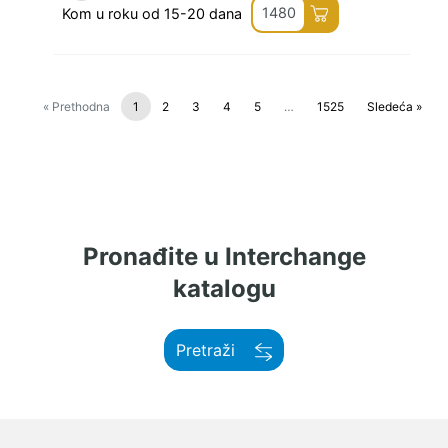
1480
Kom u roku od 15-20 dana
« Prethodna
1
2
3
4
5
…
1525
Sledeća »
Pronađite u Interchange
katalogu
Pretraži