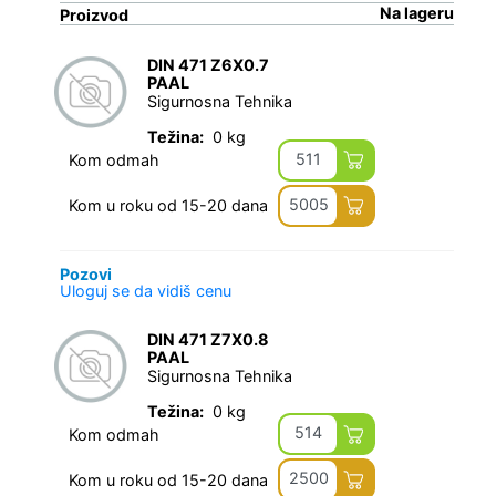
Na lageru
Proizvod
DIN 471 Z6X0.7
PAAL
Sigurnosna Tehnika
Težina:
0 kg
511
Kom odmah
5005
Kom u roku od 15-20 dana
Pozovi
Uloguj se da vidiš cenu
DIN 471 Z7X0.8
PAAL
Sigurnosna Tehnika
Težina:
0 kg
514
Kom odmah
2500
Kom u roku od 15-20 dana