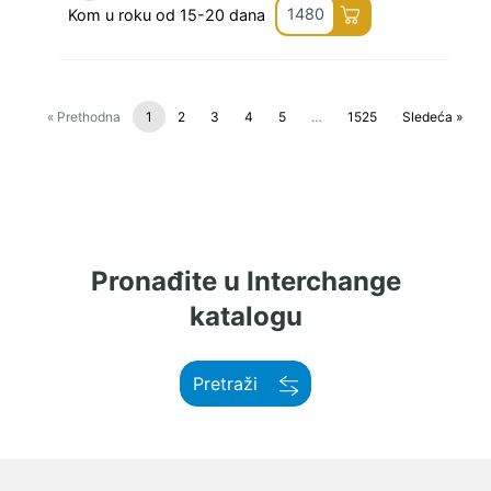
1480
Kom u roku od 15-20 dana
« Prethodna
1
2
3
4
5
…
1525
Sledeća »
Pronađite u Interchange
katalogu
Pretraži