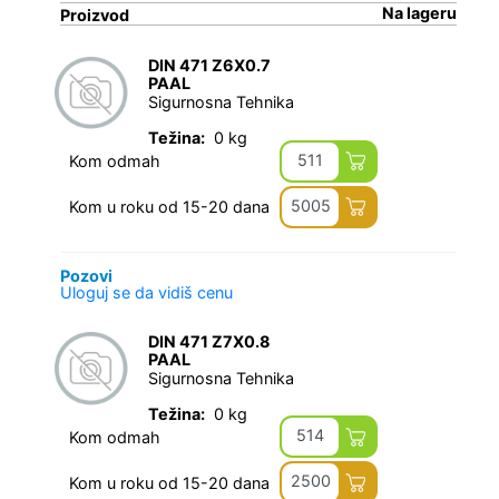
Na lageru
Proizvod
DIN 471 Z6X0.7
PAAL
Sigurnosna Tehnika
Težina:
0 kg
511
Kom odmah
5005
Kom u roku od 15-20 dana
Pozovi
Uloguj se da vidiš cenu
DIN 471 Z7X0.8
PAAL
Sigurnosna Tehnika
Težina:
0 kg
514
Kom odmah
2500
Kom u roku od 15-20 dana