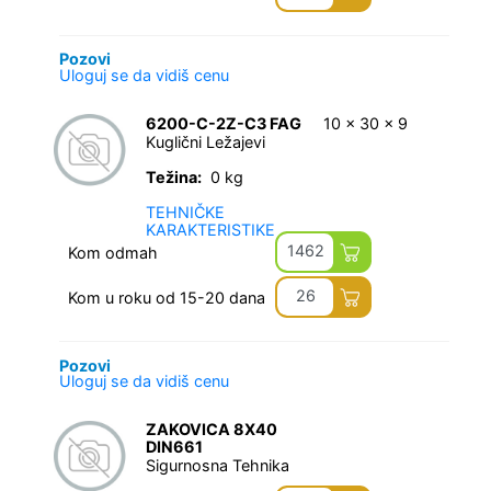
Pozovi
Uloguj se da vidiš cenu
6200-C-2Z-C3 FAG
10 x 30 x 9
Kuglični Ležajevi
Težina:
0 kg
TEHNIČKE
KARAKTERISTIKE
1462
Kom odmah
26
Kom u roku od 15-20 dana
Pozovi
Uloguj se da vidiš cenu
ZAKOVICA 8X40
DIN661
Sigurnosna Tehnika