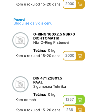
2000
Kom u roku od 15-20 dana
Pozovi
Uloguj se da vidiš cenu
O-RING 160X2.5 NBR70
DICHTOMATIK
Nbr O-Ring Prstenovi
Težina:
0 kg
2000
Kom u roku od 15-20 dana
DIN 471 Z28X1.5
PAAL
Sigurnosna Tehnika
Težina:
0 kg
1257
Kom odmah
236
Kom u roku od 15-20 dana