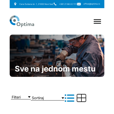
office@optima.rs
Cara Dušana br. 1, 21000 Novi Sad
+381 21 66 22 111
Sve na jednom mestu
Filteri