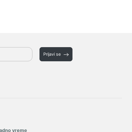
Prijavi se
adno vreme