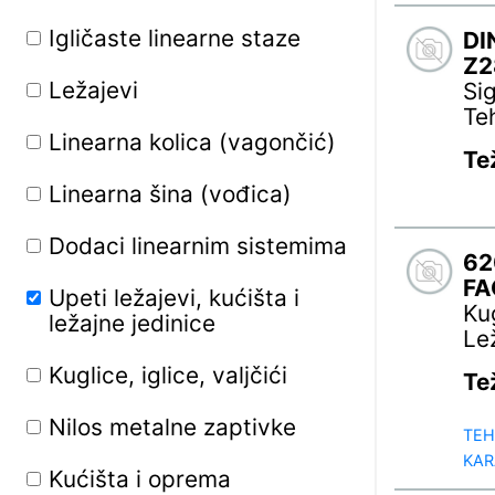
Igličaste linearne staze
DI
Z2
Ležajevi
Si
Te
Linearna kolica (vagončić)
Te
Linearna šina (vođica)
Dodaci linearnim sistemima
62
FA
Upeti ležajevi, kućišta i
Ku
ležajne jedinice
Le
Kuglice, iglice, valjčići
Te
Nilos metalne zaptivke
TEH
KAR
Kućišta i oprema