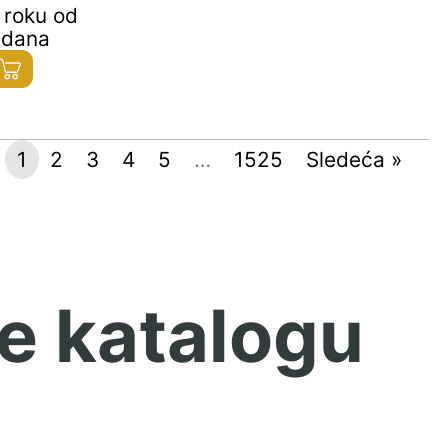
 roku od
 dana
1
2
3
4
5
…
1525
Sledeća »
e katalogu