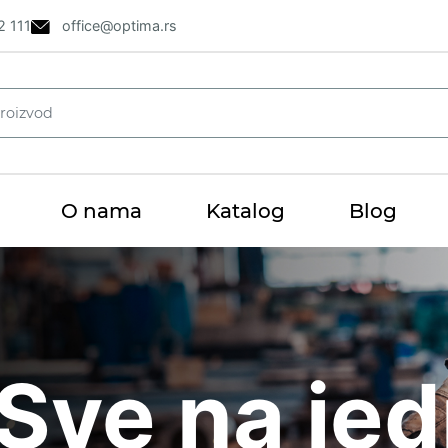
2 111
office@optima.rs
O nama
Katalog
Blog
i
Sve na je