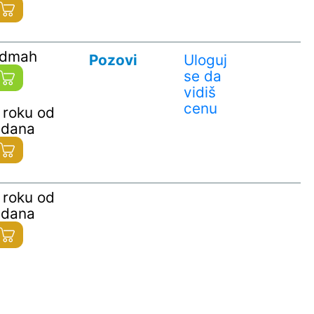
odmah
Pozovi
Uloguj
se da
vidiš
cenu
 roku od
 dana
 roku od
 dana