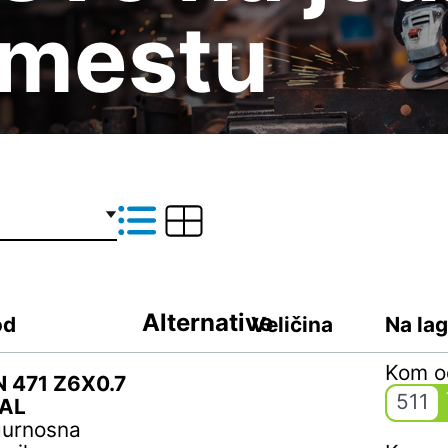
mestu
Alternative
od
Veličina
Na la
Kom 
N 471 Z6X0.7
511
AL
gurnosna