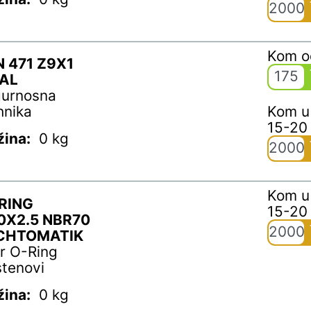
2000
Kom 
N 471 Z9X1
175
AL
gurnosna
hnika
Kom u
15-20
žina:
0 kg
2000
Kom u
RING
15-20
0X2.5 NBR70
2000
CHTOMATIK
r O-Ring
stenovi
žina:
0 kg