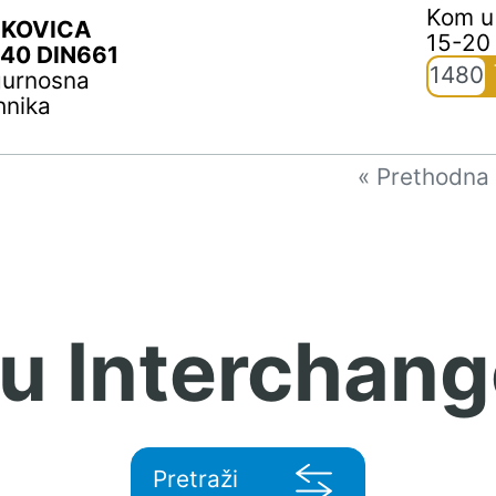
Kom u
KOVICA
15-20
40 DIN661
1480
gurnosna
hnika
« Prethodna
 u Interchang
Pretraži