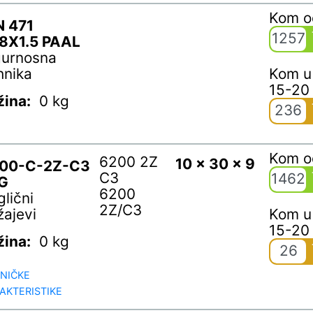
Kom 
N 471
1257
8X1.5 PAAL
gurnosna
hnika
Kom u
15-20
žina:
0 kg
236
Kom 
6200 2Z
10 x 30 x 9
00-C-2Z-C3
C3
1462
G
6200
glični
2Z/C3
žajevi
Kom u
15-20
žina:
0 kg
26
NIČKE
AKTERISTIKE