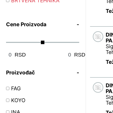
BRTVENA TEHNIKA
Te
Te
Cene Proizvoda
DI
PA
Si
Te
RSD
RSD
Te
Proizvođač
DI
FAG
PA
Si
KOYO
Te
INA
Te