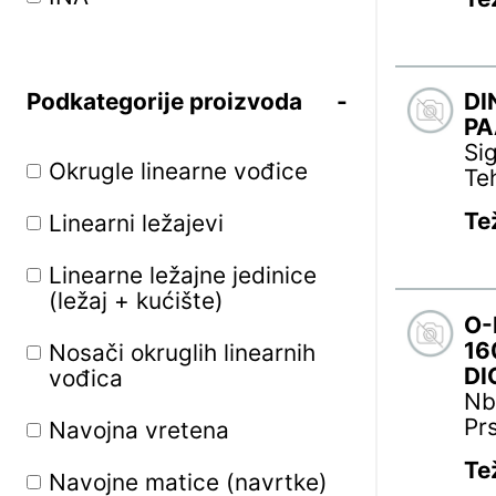
Podkategorije proizvoda
DI
PA
Si
Okrugle linearne vođice
Te
Te
Linearni ležajevi
Linearne ležajne jedinice
(ležaj + kućište)
O-
16
Nosači okruglih linearnih
DI
vođica
Nb
Pr
Navojna vretena
Te
Navojne matice (navrtke)