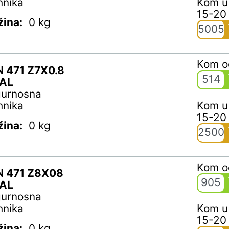
hnika
Kom u
15-20
žina:
0 kg
5005
Kom 
N 471 Z7X0.8
514
AL
gurnosna
hnika
Kom u
15-20
žina:
0 kg
2500
Kom 
N 471 Z8X08
905
AL
gurnosna
hnika
Kom u
15-20
žina:
0 kg