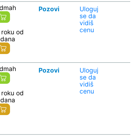
odmah
Pozovi
Uloguj
se da
vidiš
cenu
 roku od
 dana
odmah
Pozovi
Uloguj
se da
vidiš
cenu
 roku od
 dana