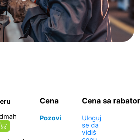
Cena
Cena sa rabat
geru
odmah
Pozovi
Uloguj
se da
vidiš
cenu