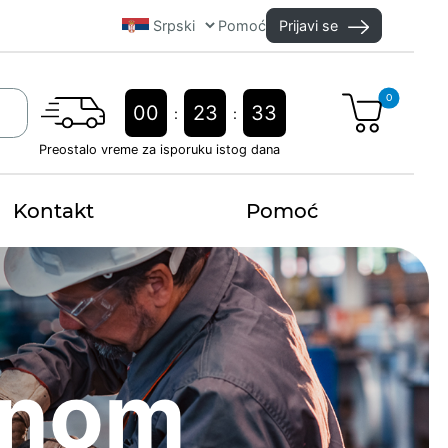
Pomoć
Prijavi se
0
00
23
32
:
:
Preostalo vreme za isporuku istog dana
Kontakt
Pomoć
dnom