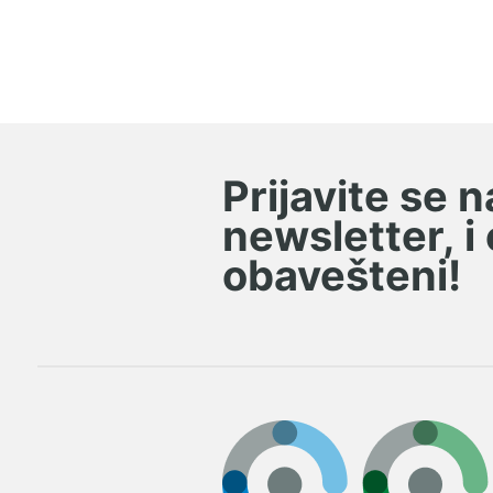
Semerinzi
O-ring prstenovi
V-ring prstenovi
X-ring prstenovi
Prijavite se 
Zaptivke za hidrauliku i
newsletter, i
pneumatiku
obavešteni!
Preklopnici i obujmice
Razne stezaljke
Šarke
Pogoni i pogonski elementi