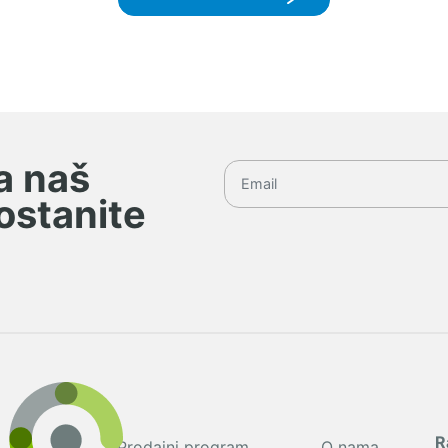
na naš
 ostanite
R
Prodajni program
O nama