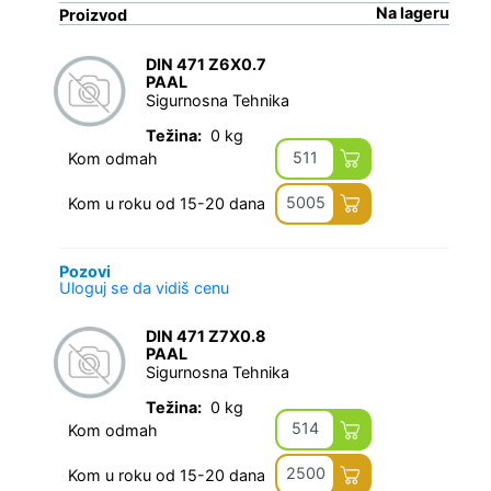
Na lageru
Proizvod
DIN 471 Z6X0.7
PAAL
Sigurnosna Tehnika
Težina:
0 kg
511
Kom odmah
5005
Kom u roku od 15-20 dana
Pozovi
Uloguj se da vidiš cenu
DIN 471 Z7X0.8
PAAL
Sigurnosna Tehnika
Težina:
0 kg
514
Kom odmah
2500
Kom u roku od 15-20 dana