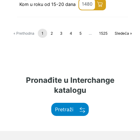
1480
Kom u roku od 15-20 dana
« Prethodna
1
2
3
4
5
…
1525
Sledeća »
Pronađite u Interchange
katalogu
Pretraži