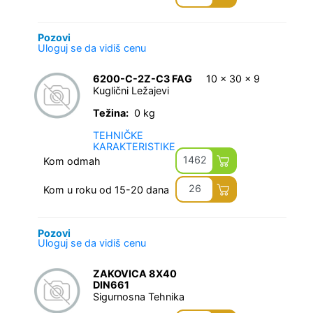
Pozovi
Uloguj se da vidiš cenu
6200-C-2Z-C3 FAG
10 x 30 x 9
Kuglični Ležajevi
Težina:
0 kg
TEHNIČKE
KARAKTERISTIKE
1462
Kom odmah
26
Kom u roku od 15-20 dana
Pozovi
Uloguj se da vidiš cenu
ZAKOVICA 8X40
DIN661
Sigurnosna Tehnika