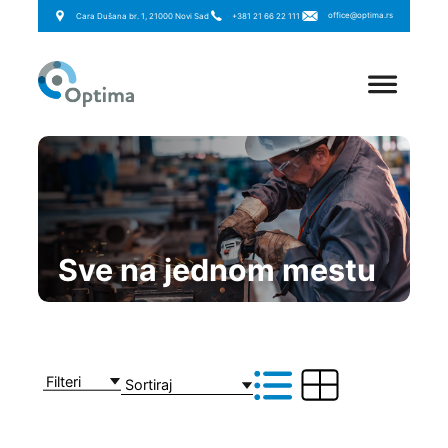
office@optima.rs
Cara Dušana br. 1, 21000 Novi Sad
+381 21 66 22 111
Sve na jednom mestu
Filteri