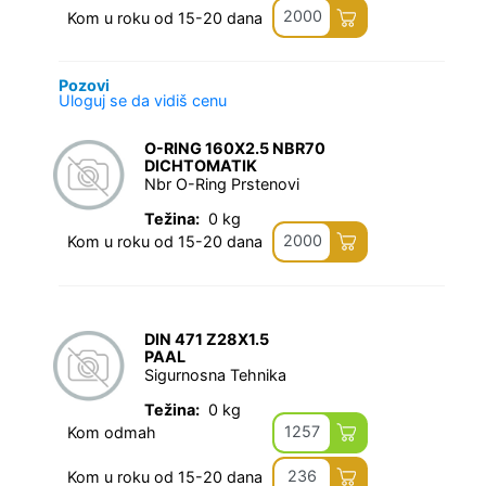
2000
Kom u roku od 15-20 dana
Pozovi
Uloguj se da vidiš cenu
O-RING 160X2.5 NBR70
DICHTOMATIK
Nbr O-Ring Prstenovi
Težina:
0 kg
2000
Kom u roku od 15-20 dana
DIN 471 Z28X1.5
PAAL
Sigurnosna Tehnika
Težina:
0 kg
1257
Kom odmah
236
Kom u roku od 15-20 dana