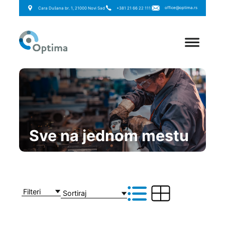
office@optima.rs
Cara Dušana br. 1, 21000 Novi Sad
+381 21 66 22 111
Sve na jednom mestu
Filteri