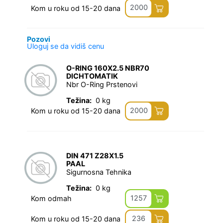
2000
Kom u roku od 15-20 dana
Pozovi
Uloguj se da vidiš cenu
O-RING 160X2.5 NBR70
DICHTOMATIK
Nbr O-Ring Prstenovi
Težina:
0 kg
2000
Kom u roku od 15-20 dana
DIN 471 Z28X1.5
PAAL
Sigurnosna Tehnika
Težina:
0 kg
1257
Kom odmah
236
Kom u roku od 15-20 dana