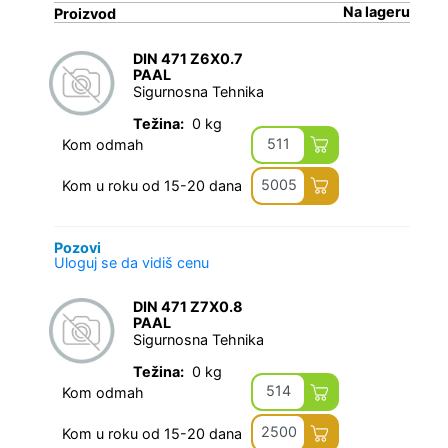
Na lageru
Proizvod
DIN 471 Z6X0.7
PAAL
Sigurnosna Tehnika
Težina:
0 kg
511
Kom odmah
5005
Kom u roku od 15-20 dana
Pozovi
Uloguj se da vidiš cenu
DIN 471 Z7X0.8
PAAL
Sigurnosna Tehnika
Težina:
0 kg
514
Kom odmah
2500
Kom u roku od 15-20 dana