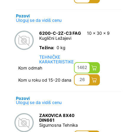
Pozovi
Uloguj se da vidiš cenu
6200-C-2Z-C3 FAG
10 x 30 x 9
Kuglični Ležajevi
Težina:
0 kg
TEHNIČKE
KARAKTERISTIKE
1462
Kom odmah
26
Kom u roku od 15-20 dana
Pozovi
Uloguj se da vidiš cenu
ZAKOVICA 8X40
DIN661
Sigurnosna Tehnika