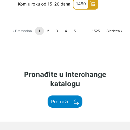
1480
Kom u roku od 15-20 dana
« Prethodna
1
2
3
4
5
…
1525
Sledeća »
Pronađite u Interchange
katalogu
Pretraži