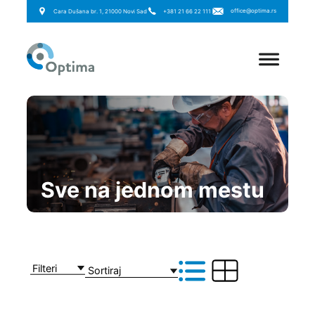
office@optima.rs
Cara Dušana br. 1, 21000 Novi Sad
+381 21 66 22 111
Sve na jednom mestu
Filteri