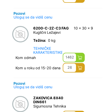
Pozovi
Uloguj se da vidiš cenu
6200-C-2Z-C3 FAG
10 x 30 x 9
Kuglični Ležajevi
Težina:
0 kg
TEHNIČKE
KARAKTERISTIKE
1462
Kom odmah
26
Kom u roku od 15-20 dana
Pozovi
Uloguj se da vidiš cenu
ZAKOVICA 8X40
DIN661
Sigurnosna Tehnika