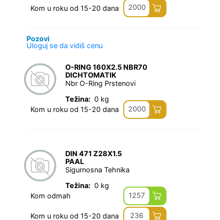
2000
Kom u roku od 15-20 dana
Pozovi
Uloguj se da vidiš cenu
O-RING 160X2.5 NBR70
DICHTOMATIK
Nbr O-Ring Prstenovi
Težina:
0 kg
2000
Kom u roku od 15-20 dana
DIN 471 Z28X1.5
PAAL
Sigurnosna Tehnika
Težina:
0 kg
1257
Kom odmah
236
Kom u roku od 15-20 dana