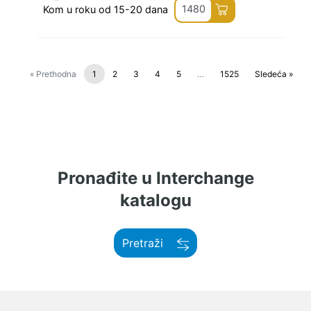
1480
Kom u roku od 15-20 dana
« Prethodna
1
2
3
4
5
…
1525
Sledeća »
Pronađite u Interchange
katalogu
Pretraži