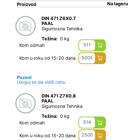
Na lageru
Proizvod
DIN 471 Z6X0.7
PAAL
Sigurnosna Tehnika
Težina:
0 kg
511
Kom odmah
5005
Kom u roku od 15-20 dana
Pozovi
Uloguj se da vidiš cenu
DIN 471 Z7X0.8
PAAL
Sigurnosna Tehnika
Težina:
0 kg
514
Kom odmah
2500
Kom u roku od 15-20 dana