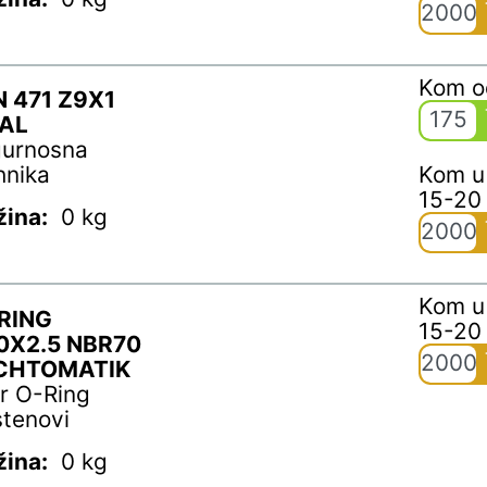
2000
Kom 
N 471 Z9X1
175
AL
gurnosna
hnika
Kom u
15-20
žina:
0 kg
2000
Kom u
RING
15-20
0X2.5 NBR70
2000
CHTOMATIK
r O-Ring
stenovi
žina:
0 kg