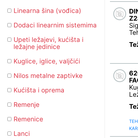
Linearna šina (vođica)
DI
Z2
Dodaci linearnim sistemima
Si
Te
Upeti ležajevi, kućišta i
Te
ležajne jedinice
Kuglice, iglice, valjčići
62
Nilos metalne zaptivke
FA
Ku
Kućišta i oprema
Le
Remenje
Te
Remenice
TEH
KAR
Lanci