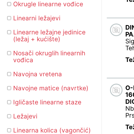
Okrugle linearne vođice
Linearni ležajevi
DI
Linearne ležajne jedinice
PA
(ležaj + kućište)
Si
Te
Nosači okruglih linearnih
Te
vođica
Navojna vretena
O-
Navojne matice (navrtke)
16
DI
Igličaste linearne staze
Nb
Pr
Ležajevi
Te
Linearna kolica (vagončić)