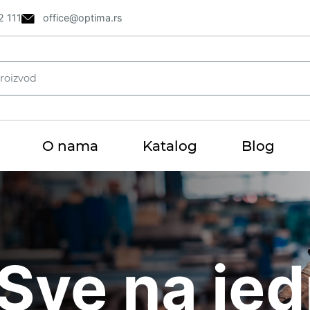
2 111
office@optima.rs
O nama
Katalog
Blog
i
Sve na je