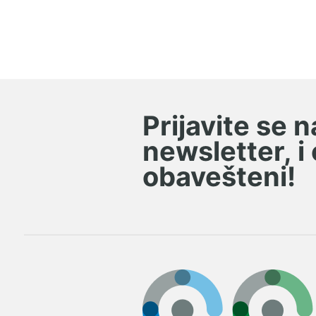
X-ring prstenovi
Zaptivke za hidrauliku i
pneumatiku
Preklopnici i obujmice
Prijavite se 
Razne stezaljke
newsletter, i
Šarke
obavešteni!
Pogoni i pogonski elementi
Motori i regulatori pogona
Ventili i ventilska ostrva
Tehnike povezivanja