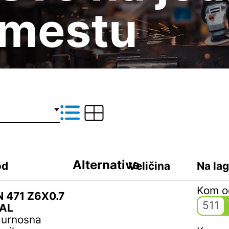
mestu
Alternative
od
Veličina
Na la
Kom 
N 471 Z6X0.7
511
AL
gurnosna