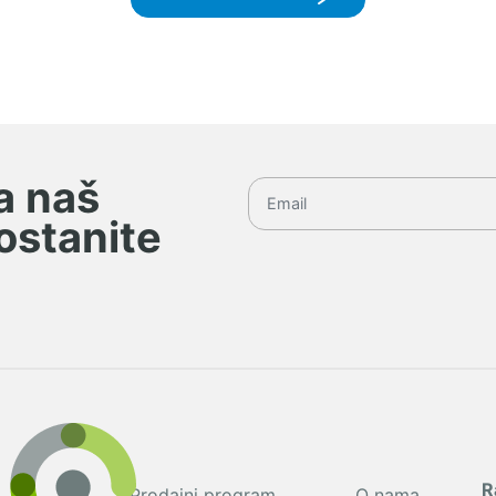
na naš
 ostanite
R
Prodajni program
O nama