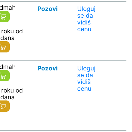
odmah
Pozovi
Uloguj
se da
vidiš
cenu
 roku od
 dana
odmah
Pozovi
Uloguj
se da
vidiš
cenu
 roku od
 dana