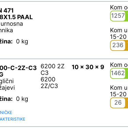
Kom 
N 471
1257
8X1.5 PAAL
gurnosna
hnika
Kom u
15-20
žina:
0 kg
236
Kom 
6200 2Z
10 x 30 x 9
00-C-2Z-C3
C3
1462
G
6200
glični
2Z/C3
žajevi
Kom u
15-20
žina:
0 kg
26
NIČKE
AKTERISTIKE