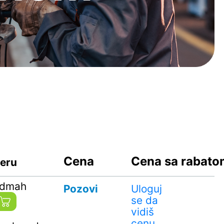
Cena
Cena sa rabat
geru
odmah
Pozovi
Uloguj
se da
vidiš
cenu