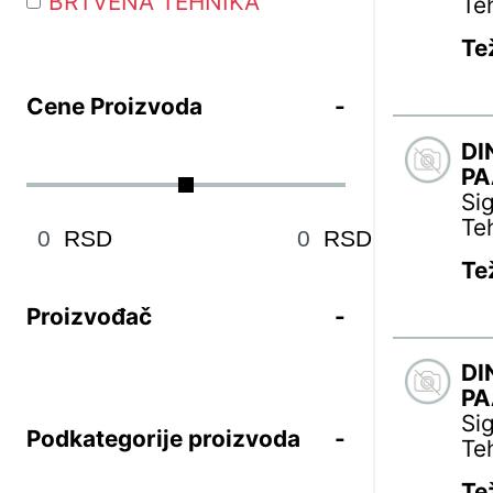
BRTVENA TEHNIKA
Te
Te
Cene Proizvoda
DI
PA
Si
Te
RSD
RSD
Te
Proizvođač
DI
PA
Si
Podkategorije proizvoda
Te
Te