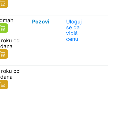
odmah
Pozovi
Uloguj
se da
vidiš
cenu
 roku od
 dana
 roku od
 dana