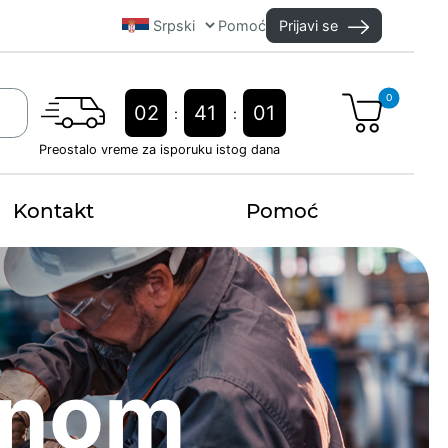
Pomoć
Prijavi se
0
02
41
00
:
:
Preostalo vreme za isporuku istog dana
Kontakt
Pomoć
dnom