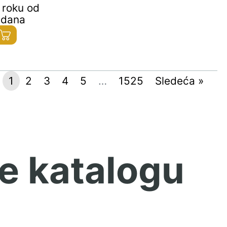
 roku od
 dana
1
2
3
4
5
…
1525
Sledeća »
e katalogu