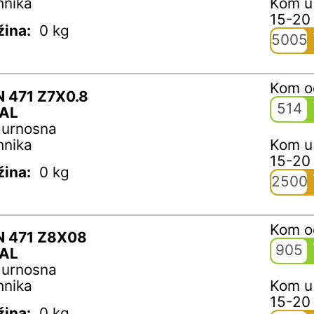
hnika
Kom u
15-20
žina:
0 kg
5005
Kom 
N 471 Z7X0.8
514
AL
gurnosna
hnika
Kom u
15-20
žina:
0 kg
2500
Kom 
N 471 Z8X08
905
AL
gurnosna
hnika
Kom u
15-20
žina:
0 kg