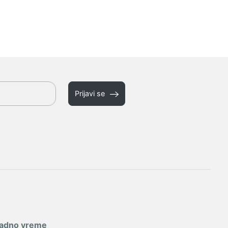
Prijavi se
adno vreme