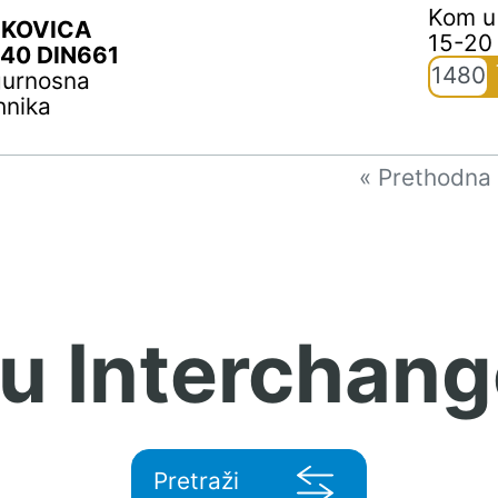
Kom u
KOVICA
15-20
40 DIN661
1480
gurnosna
hnika
« Prethodna
 u Interchang
Pretraži