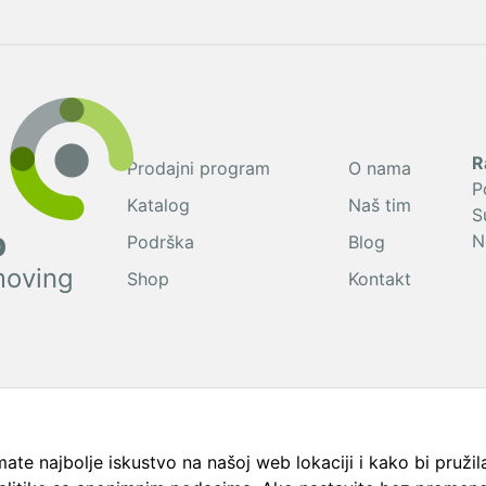
R
Prodajni program
O nama
P
Katalog
Naš tim
S
p
N
Podrška
Blog
moving
Shop
Kontakt
ate najbolje iskustvo na našoj web lokaciji i kako bi pružila 