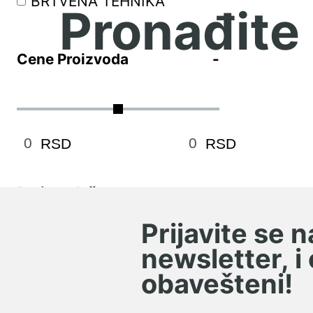
BRTVENA TEHNIKA
Pronađite
Cene Proizvoda
RSD
RSD
Proizvođač
Prijavite se 
INA
newsletter, i
obavešteni!
Podkategorije proizvoda