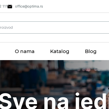
2 111
office@optima.rs
O nama
Katalog
Blog
i
Sve na je