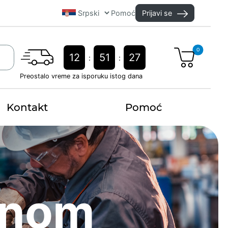
Pomoć
Prijavi se
0
12
51
27
:
:
Preostalo vreme za isporuku istog dana
Kontakt
Pomoć
dnom