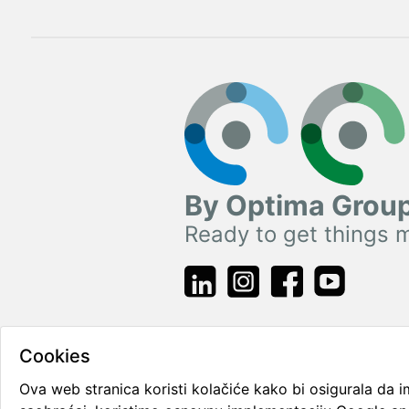
Okrugle linearne vođice
Linearni ležajevi
Linearne ležajne jedinice
(ležaj + kućište)
Nosači okruglih linearnih
By Optima Grou
vođica
Ready to get things 
Navojna vretena
Navojne matice (navrtke)
Igličaste linearne staze
Cookies
Ležajevi
Ova web stranica koristi kolačiće kako bi osigurala da im