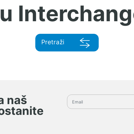
 u Interchang
Pretraži
na naš
 ostanite