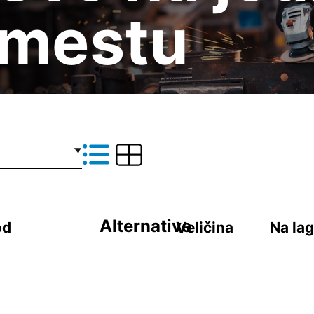
mestu
Alternative
od
Veličina
Na la