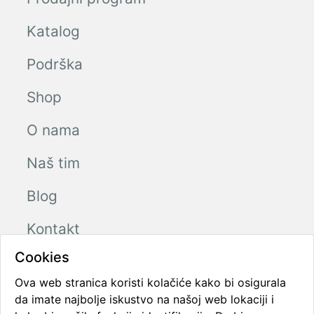
Katalog
Podrška
Shop
O nama
Naš tim
Blog
Kontakt
Cookies
Ova web stranica koristi kolačiće kako bi osigurala
Radno vreme
da imate najbolje iskustvo na našoj web lokaciji i
Ponedeljak - Petak
08:00 - 16:00