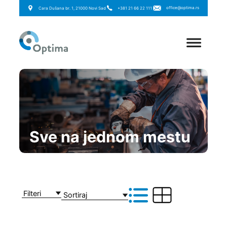
office@optima.rs
Cara Dušana br. 1, 21000 Novi Sad
+381 21 66 22 111
Sve na jednom mestu
Filteri