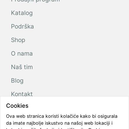
Katalog
Podrška
Shop
O nama
Naš tim
Blog
Kontakt
Cookies
Ova web stranica koristi kolačiće kako bi osigurala
Radno vreme
da imate najbolje iskustvo na našoj web lokaciji i
Ponedeljak - Petak
08:00 - 16:00