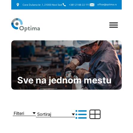
office@optima.rs
Cara Dušana br. 1, 21000 Novi Sad
+381 21 66 22 111
Sve na jednom mestu
Filteri