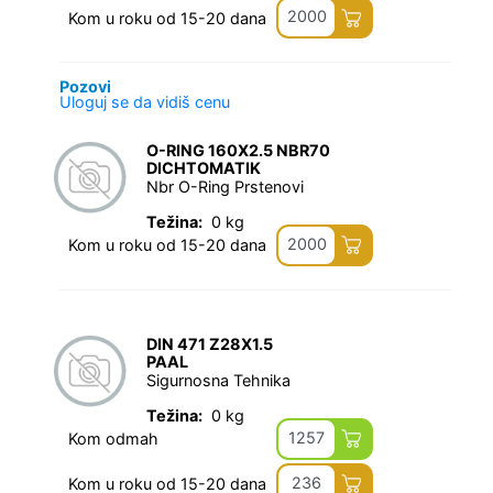
2000
Kom u roku od 15-20 dana
Pozovi
Uloguj se da vidiš cenu
O-RING 160X2.5 NBR70
DICHTOMATIK
Nbr O-Ring Prstenovi
Težina:
0 kg
2000
Kom u roku od 15-20 dana
DIN 471 Z28X1.5
PAAL
Sigurnosna Tehnika
Težina:
0 kg
1257
Kom odmah
236
Kom u roku od 15-20 dana