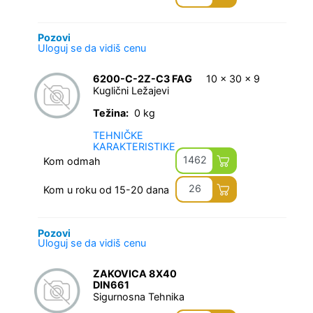
Pozovi
Uloguj se da vidiš cenu
6200-C-2Z-C3 FAG
10 x 30 x 9
Kuglični Ležajevi
Težina:
0 kg
TEHNIČKE
KARAKTERISTIKE
1462
Kom odmah
26
Kom u roku od 15-20 dana
Pozovi
Uloguj se da vidiš cenu
ZAKOVICA 8X40
DIN661
Sigurnosna Tehnika