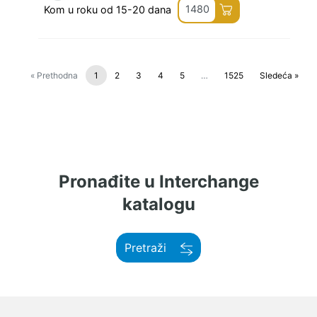
1480
Kom u roku od 15-20 dana
« Prethodna
1
2
3
4
5
…
1525
Sledeća »
Pronađite u Interchange
katalogu
Pretraži