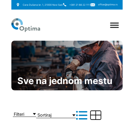
office@optima.rs
Cara Dušana br. 1, 21000 Novi Sad
+381 21 66 22 111
Sve na jednom mestu
Filteri