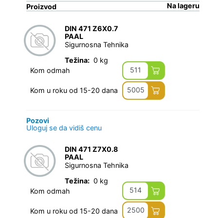
Na lageru
Proizvod
DIN 471 Z6X0.7
PAAL
Sigurnosna Tehnika
Težina:
0 kg
511
Kom odmah
5005
Kom u roku od 15-20 dana
Pozovi
Uloguj se da vidiš cenu
DIN 471 Z7X0.8
PAAL
Sigurnosna Tehnika
Težina:
0 kg
514
Kom odmah
2500
Kom u roku od 15-20 dana