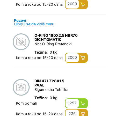
2000
Kom u roku od 15-20 dana
Pozovi
Uloguj se da vidiš cenu
O-RING 160X2.5 NBR70
DICHTOMATIK
Nbr O-Ring Prstenovi
Težina:
0 kg
2000
Kom u roku od 15-20 dana
DIN 471 Z28X1.5
PAAL
Sigurnosna Tehnika
Težina:
0 kg
1257
Kom odmah
236
Kom u roku od 15-20 dana