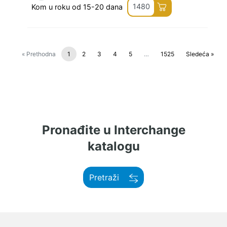
1480
Kom u roku od 15-20 dana
« Prethodna
1
2
3
4
5
…
1525
Sledeća »
Pronađite u Interchange
katalogu
Pretraži