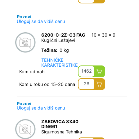
Pozovi
Uloguj se da vidiš cenu
6200-C-2Z-C3 FAG
10 x 30 x 9
Kuglični Ležajevi
Težina:
0 kg
TEHNIČKE
KARAKTERISTIKE
1462
Kom odmah
26
Kom u roku od 15-20 dana
Pozovi
Uloguj se da vidiš cenu
ZAKOVICA 8X40
DIN661
Sigurnosna Tehnika