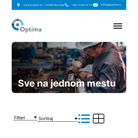
office@optima.rs
Cara Dušana br. 1, 21000 Novi Sad
+381 21 66 22 111
Sve na jednom mestu
Filteri