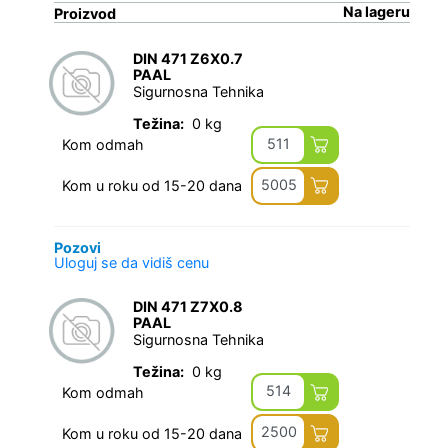
Na lageru
Proizvod
DIN 471 Z6X0.7
PAAL
Sigurnosna Tehnika
Težina:
0 kg
511
Kom odmah
5005
Kom u roku od 15-20 dana
Pozovi
Uloguj se da vidiš cenu
DIN 471 Z7X0.8
PAAL
Sigurnosna Tehnika
Težina:
0 kg
514
Kom odmah
2500
Kom u roku od 15-20 dana