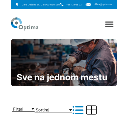
office@optima.rs
Cara Dušana br. 1, 21000 Novi Sad
+381 21 66 22 111
Sve na jednom mestu
Filteri