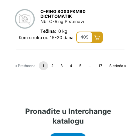
O-RING 80X3 FKM80
DICHTOMATIK
Nbr O-Ring Prstenovi
Težina:
0 kg
409
Kom u roku od 15-20 dana
« Prethodna
1
2
3
4
5
…
17
Sledeća »
Pronađite u Interchange
katalogu