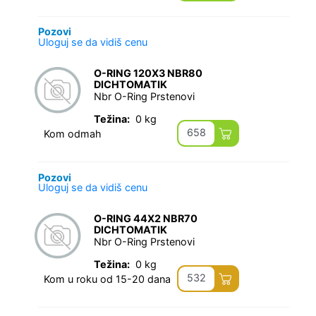
Pozovi
Uloguj se da vidiš cenu
O-RING 120X3 NBR80
DICHTOMATIK
Nbr O-Ring Prstenovi
Težina:
0 kg
658
Kom odmah
Pozovi
Uloguj se da vidiš cenu
O-RING 44X2 NBR70
DICHTOMATIK
Nbr O-Ring Prstenovi
Težina:
0 kg
532
Kom u roku od 15-20 dana