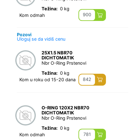
Težina:
0 kg
900
Kom odmah
Pozovi
Uloguj se da vidiš cenu
25X1.5 NBR70
DICHTOMATIK
Nbr O-Ring Prstenovi
Težina:
0 kg
842
Kom u roku od 15-20 dana
O-RING 120X2 NBR70
DICHTOMATIK
Nbr O-Ring Prstenovi
Težina:
0 kg
781
Kom odmah