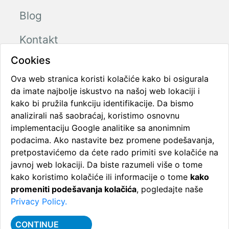
Blog
Kontakt
Cookies
Ova web stranica koristi kolačiće kako bi osigurala
Radno vreme
da imate najbolje iskustvo na našoj web lokaciji i
Ponedeljak - Petak
08:00 - 16:00
kako bi pružila funkciju identifikacije. Da bismo
Subota
08:00 - 12:00
analizirali naš saobraćaj, koristimo osnovnu
Nedelja neradna
implementaciju Google analitike sa anonimnim
podacima. Ako nastavite bez promene podešavanja,
pretpostavićemo da ćete rado primiti sve kolačiće na
javnoj web lokaciji. Da biste razumeli više o tome
kako koristimo kolačiće ili informacije o tome
kako
promeniti podešavanja kolačića
, pogledajte naše
2026 Sva prava zadržana
Privacy Policy.
Politika privatnosti.
Uslovi korišćenja.
Pravila o kolačićima.
CONTINUE