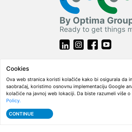
Lančanici
IKO
Grupe proizvoda
By Optima Grou
Zupčanici i zupčaste letve
UTL
Ready to get things 
Kuglični ležajevi
Spojke i poluspojke
ZVL
Valjkasti ležajevi
Transportne trake
FLT
Igličasti ležajevi
Industrijski filteri
GPZ
Cookies
Superprecizni ležajevi
Procesni filteri
Ova web stranica koristi kolačiće kako bi osigurala da im
WBS
saobraćaj, koristimo osnovnu implementaciju Google an
Keramički ležajevi
Semerinzi
2026 Sva prava zadržan
THK
kolačiće na javnoj web lokaciji. Da biste razumeli više 
Policy.
Truck roller
O-ring prstenovi
SKF
CONTINUE
Hilzne
V-ring prstenovi
FERSA
L-prstenovi (HJ)