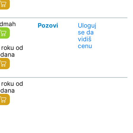
odmah
Pozovi
Uloguj
se da
vidiš
cenu
 roku od
 dana
 roku od
 dana