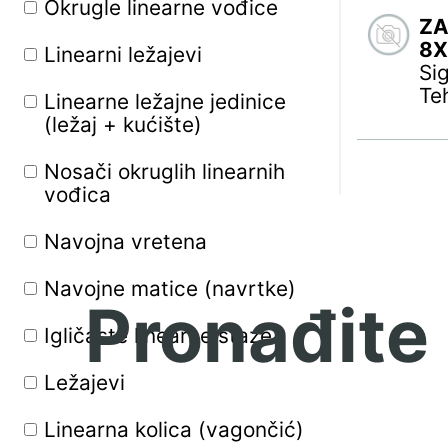
Okrugle linearne vođice
ZA
NWB
8X
Linearni ležajevi
Si
ŽIS
Te
Linearne ležajne jedinice
(ležaj + kućište)
RHP
Nosači okruglih linearnih
STEYR
vođica
TRIMKEN
Navojna vretena
KOYO+
Navojne matice (navrtke)
Pronađite
IGUS
Igličaste linearne staze
WBF
Ležajevi
KOYO
Linearna kolica (vagončić)