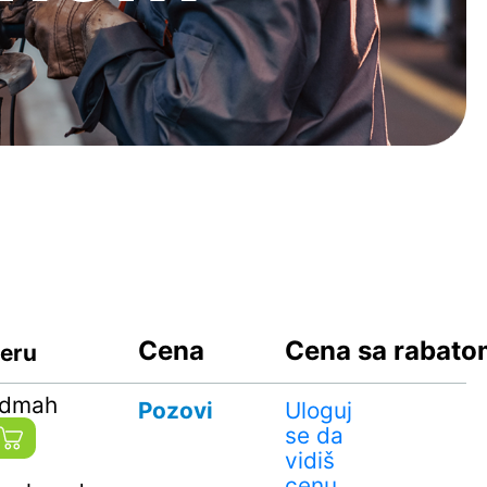
Cena
Cena sa rabat
geru
odmah
Pozovi
Uloguj
se da
vidiš
cenu