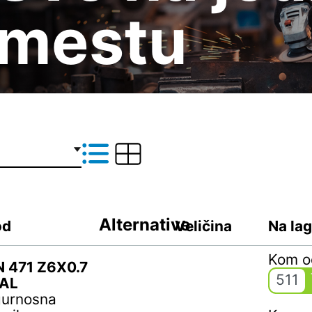
mestu
Alternative
od
Veličina
Na la
Kom 
N 471 Z6X0.7
511
AL
gurnosna