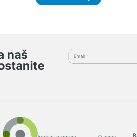
na naš
 ostanite
R
Prodajni program
O nama