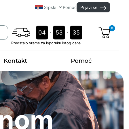
Pomoć
Prijavi se
0
04
53
34
:
:
Preostalo vreme za isporuku istog dana
Kontakt
Pomoć
dnom