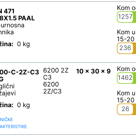
Kom 
N 471
1257
8X1.5 PAAL
gurnosna
hnika
Kom u
15-20
žina:
0 kg
236
Kom 
6200 2Z
10 x 30 x 9
00-C-2Z-C3
C3
1462
G
6200
glični
2Z/C3
žajevi
Kom u
15-20
žina:
0 kg
26
NIČKE
AKTERISTIKE