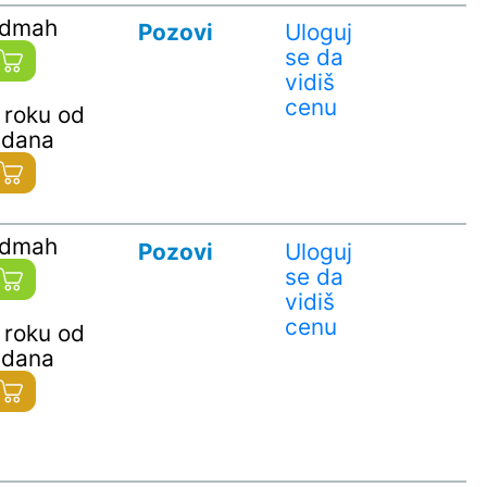
odmah
Pozovi
Uloguj
se da
vidiš
cenu
 roku od
 dana
odmah
Pozovi
Uloguj
se da
vidiš
cenu
 roku od
 dana