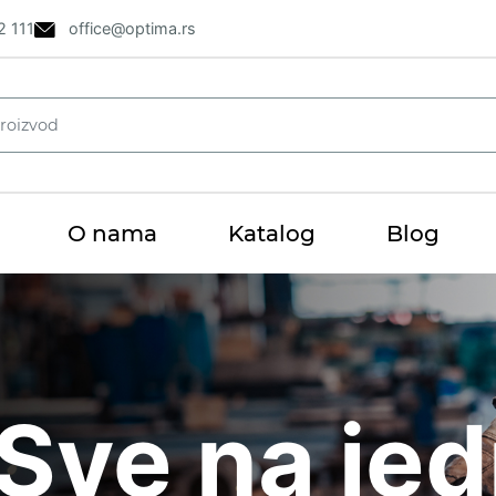
2 111
office@optima.rs
O nama
Katalog
Blog
i
Sve na je