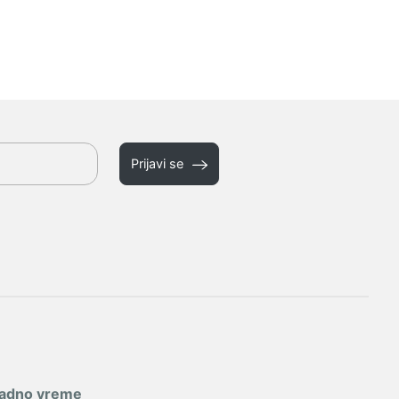
Prijavi se
adno vreme