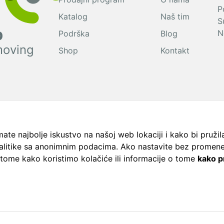
P
Katalog
Naš tim
S
p
N
Podrška
Blog
moving
Shop
Kontakt
ate najbolje iskustvo na našoj web lokaciji i kako bi pružila 
alitike sa anonimnim podacima. Ako nastavite bez promene 
a
Politika
Uslovi
o tome kako koristimo kolačiće ili informacije o tome
kako p
privatnosti.
korišć