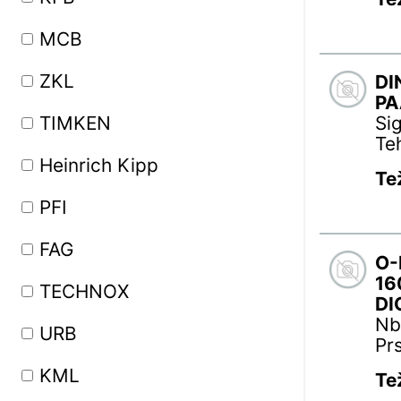
MCB
ZKL
DI
PA
TIMKEN
Si
Te
Heinrich Kipp
Te
PFI
FAG
O-
16
TECHNOX
DI
Nb
URB
Pr
KML
Te