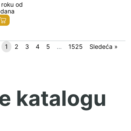
 roku od
 dana
1
2
3
4
5
…
1525
Sledeća »
e katalogu