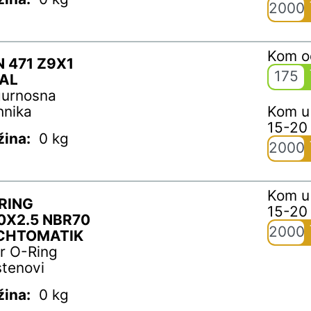
2000
Kom 
N 471 Z9X1
175
AL
gurnosna
hnika
Kom u
15-20
žina:
0 kg
2000
Kom u
RING
15-20
0X2.5 NBR70
2000
CHTOMATIK
r O-Ring
stenovi
žina:
0 kg