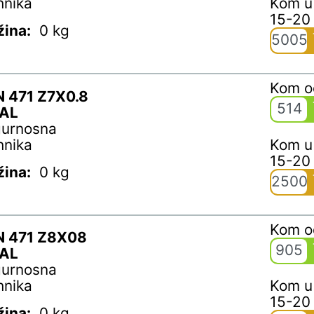
hnika
Kom u
15-20
žina:
0 kg
5005
Kom 
N 471 Z7X0.8
514
AL
gurnosna
hnika
Kom u
15-20
žina:
0 kg
2500
Kom 
N 471 Z8X08
905
AL
gurnosna
hnika
Kom u
15-20
žina:
0 kg