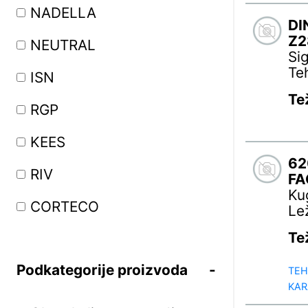
NADELLA
DI
Z2
NEUTRAL
Si
Te
ISN
Te
RGP
KEES
62
RIV
FA
Ku
CORTECO
Le
Te
THN
Podkategorije proizvoda
KBS
TEH
KAR
IPD