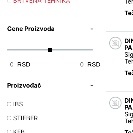
BRTVENA TEHNIKA
Te
Te
Cene Proizvoda
DI
PA
Si
Te
RSD
RSD
Te
Proizvođač
DI
IBS
PA
Si
STIEBER
Te
KFB
Te