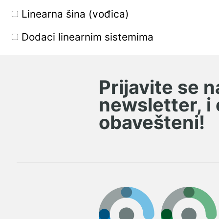
MGK
Linearna šina (vođica)
LDI
Dodaci linearnim sistemima
DKF
Upeti ležajevi, kućišta i
ležajne jedinice
KG
Prijavite se 
Kuglice, iglice, valjčići
ISB
newsletter, i
Nilos metalne zaptivke
obavešteni!
FG
Kućišta i oprema
FKL
Remenje
SEALMASTER
Remenice
HIWIN
Lanci
NTN