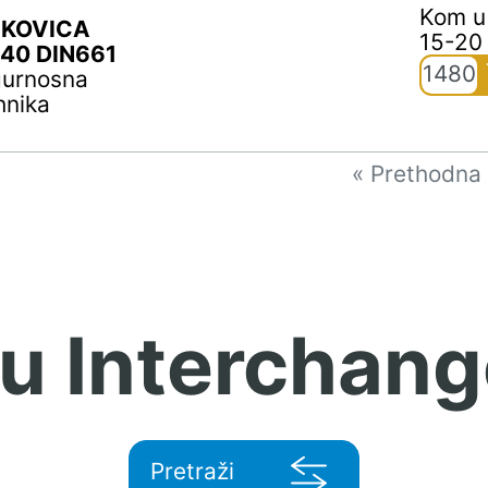
Kom u
KOVICA
15-20
40 DIN661
1480
gurnosna
hnika
« Prethodna
 u Interchang
Pretraži