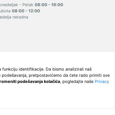
onedeljak - Petak
08:00 - 16:00
ubota
08:00 - 12:00
edelja neradna
funkciju identifikacije. Da bismo analizirali naš
podešavanja, pretpostavićemo da ćete rado primiti sve
Pravila o
romeniti podešavanja kolačića
, pogledajte naše
Privacy
enja.
kolačićima.