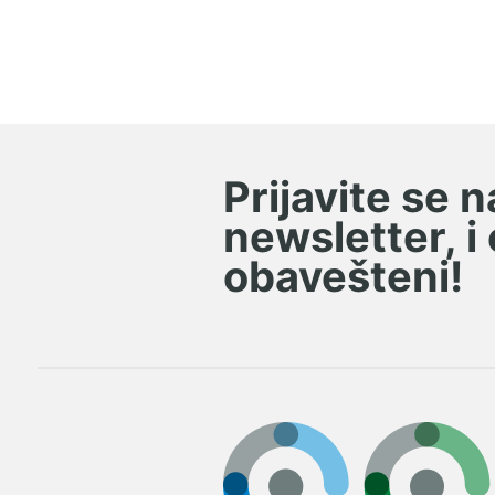
X-ring prstenovi
Zaptivke za hidrauliku i
pneumatiku
Preklopnici i obujmice
Prijavite se 
Razne stezaljke
newsletter, i
Šarke
obavešteni!
Pogoni i pogonski elementi
Motori i regulatori pogona
Ventili i ventilska ostrva
Tehnike povezivanja