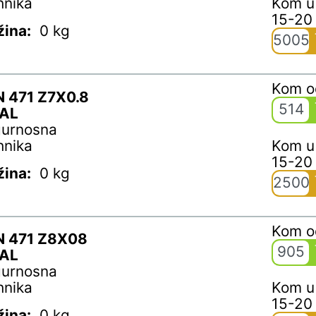
hnika
Kom u
15-20
žina:
0 kg
5005
Kom 
N 471 Z7X0.8
514
AL
gurnosna
hnika
Kom u
15-20
žina:
0 kg
2500
Kom 
N 471 Z8X08
905
AL
gurnosna
hnika
Kom u
15-20
žina:
0 kg