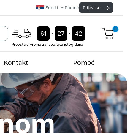
Pomoć
Prijavi se
0
61
27
41
:
:
Preostalo vreme za isporuku istog dana
Kontakt
Pomoć
dnom