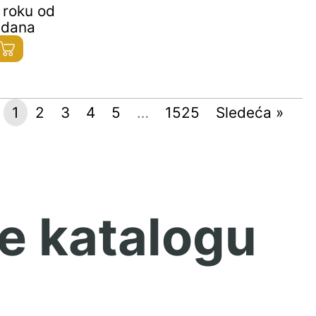
 roku od
 dana
1
2
3
4
5
…
1525
Sledeća »
e katalogu