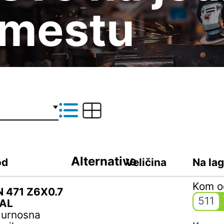
mestu
Alternative
od
Veličina
Na la
Kom 
N 471 Z6X0.7
511
AL
gurnosna