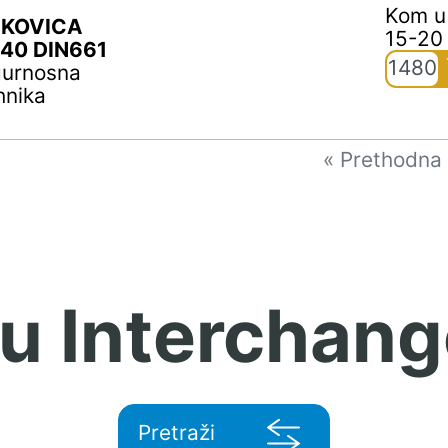
Kom u
KOVICA
15-20
40 DIN661
1480
gurnosna
hnika
« Prethodna
 u Interchang
Pretraži