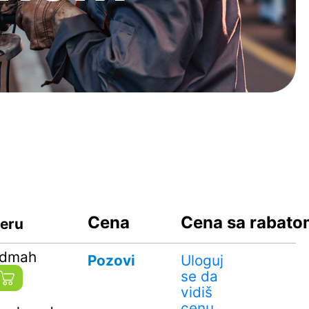
Cena
Cena sa rabat
geru
odmah
Pozovi
Uloguj
se da
vidiš
cenu